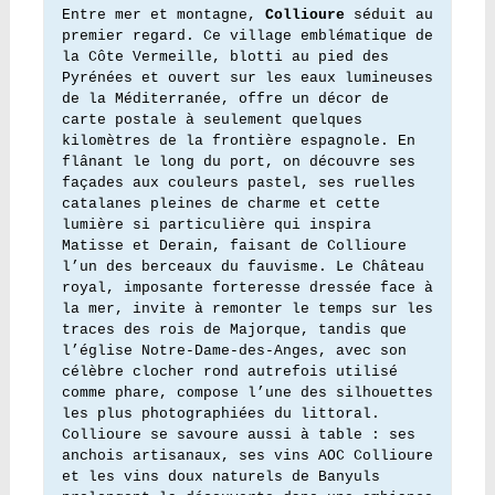
Entre mer et montagne, 
Collioure
 séduit au 
premier regard. Ce village emblématique de 
la Côte Vermeille, blotti au pied des 
Pyrénées et ouvert sur les eaux lumineuses 
de la Méditerranée, offre un décor de 
carte postale à seulement quelques 
kilomètres de la frontière espagnole. En 
flânant le long du port, on découvre ses 
façades aux couleurs pastel, ses ruelles 
catalanes pleines de charme et cette 
lumière si particulière qui inspira 
Matisse et Derain, faisant de Collioure 
l’un des berceaux du fauvisme. Le Château 
royal, imposante forteresse dressée face à 
la mer, invite à remonter le temps sur les 
traces des rois de Majorque, tandis que 
l’église Notre-Dame-des-Anges, avec son 
célèbre clocher rond autrefois utilisé 
comme phare, compose l’une des silhouettes 
les plus photographiées du littoral. 
Collioure se savoure aussi à table : ses 
anchois artisanaux, ses vins AOC Collioure 
et les vins doux naturels de Banyuls 