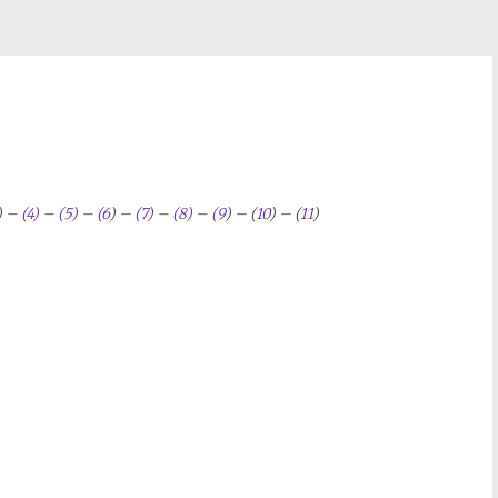
) –
(4)
–
(5)
–
(6
) –
(7)
–
(8)
–
(9
) – (
10
) – (
11
)