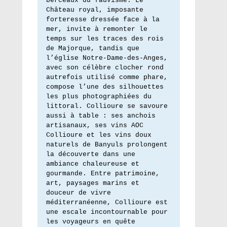
berceaux du fauvisme. Le 
Château royal, imposante 
forteresse dressée face à la 
mer, invite à remonter le 
temps sur les traces des rois 
de Majorque, tandis que 
l’église Notre-Dame-des-Anges, 
avec son célèbre clocher rond 
autrefois utilisé comme phare, 
compose l’une des silhouettes 
les plus photographiées du 
littoral. Collioure se savoure 
aussi à table : ses anchois 
artisanaux, ses vins AOC 
Collioure et les vins doux 
naturels de Banyuls prolongent 
la découverte dans une 
ambiance chaleureuse et 
gourmande. Entre patrimoine, 
art, paysages marins et 
douceur de vivre 
méditerranéenne, Collioure est 
une escale incontournable pour 
les voyageurs en quête 