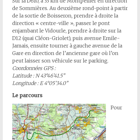
Sur la D610, à 33 km de Montpellier en direction
de Sommières. Au deuxième rond-point à partir
de la sortie de Boisseron, prendre à droite la
direction « centre-ville », passer le pont
enjambant le Vidourle, prendre à droite sur la
D12 (quai Cléon-Griolet), puis avenue Emile-
Jamais, ensuite tourner à gauche avenue de la
Gare en direction de l’ancienne gare où l’on
peut laisser son véhicule sur le parking.
Coordonnées GPS :
Latitude : N 43°46’41.5’’
Longitude : E 4°05’34.0’’
Le parcour
s
Pour