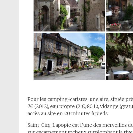
Pour les camping-caristes, une aire, située pr
7€ (2012), eau propre (2 €, 80 L), vidange (grat
accès au site en 20 minutes à pieds.
Saint-Cirq-Lapopie est l’une des merveilles d
sur escarpement rocheux surplombant la rive g