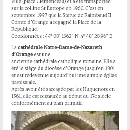
Ville (place Clémenceau) et a été transportée
sur la colline St Eutrope en 1960. C’est en
septembre 1997 que la Statue de Raimbaud II
Comte d’Orange a regagné la Place de la
République.
Coordonnées : 44° 08′ 13.62″ N, 4° 48′ 28.96″ E
La
cathédrale Notre-Dame-de-Nazareth
d’Orange
est une
ancienne cathédrale catholique romaine. Elle a
été le siège du diocèse d’Orange jusqu’en 1801
et est redevenue aujourd’hui une simple église
paroissiale.
Après avoir été saccagée par les Huguenots en
1561, elle est restaurée au début du 17e siècle
conformément au plan primitif.