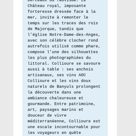
berceaux du fauvisme. Le 
Château royal, imposante 
forteresse dressée face à la 
mer, invite à remonter le 
temps sur les traces des rois 
de Majorque, tandis que 
l’église Notre-Dame-des-Anges, 
avec son célèbre clocher rond 
autrefois utilisé comme phare, 
compose l’une des silhouettes 
les plus photographiées du 
littoral. Collioure se savoure 
aussi à table : ses anchois 
artisanaux, ses vins AOC 
Collioure et les vins doux 
naturels de Banyuls prolongent 
la découverte dans une 
ambiance chaleureuse et 
gourmande. Entre patrimoine, 
art, paysages marins et 
douceur de vivre 
méditerranéenne, Collioure est 
une escale incontournable pour 
les voyageurs en quête 