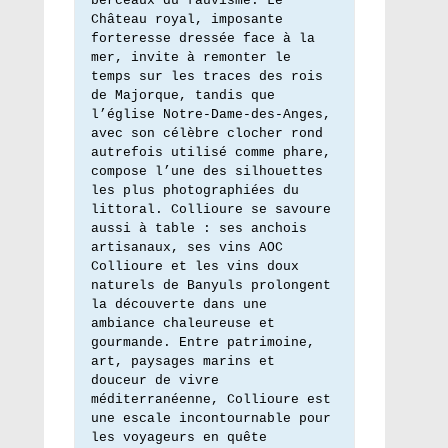
berceaux du fauvisme. Le 
Château royal, imposante 
forteresse dressée face à la 
mer, invite à remonter le 
temps sur les traces des rois 
de Majorque, tandis que 
l’église Notre-Dame-des-Anges, 
avec son célèbre clocher rond 
autrefois utilisé comme phare, 
compose l’une des silhouettes 
les plus photographiées du 
littoral. Collioure se savoure 
aussi à table : ses anchois 
artisanaux, ses vins AOC 
Collioure et les vins doux 
naturels de Banyuls prolongent 
la découverte dans une 
ambiance chaleureuse et 
gourmande. Entre patrimoine, 
art, paysages marins et 
douceur de vivre 
méditerranéenne, Collioure est 
une escale incontournable pour 
les voyageurs en quête 