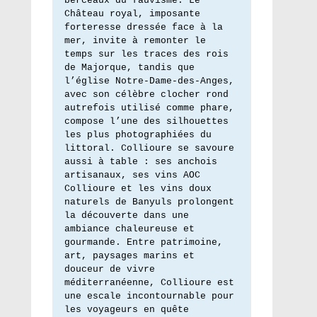
berceaux du fauvisme. Le 
Château royal, imposante 
forteresse dressée face à la 
mer, invite à remonter le 
temps sur les traces des rois 
de Majorque, tandis que 
l’église Notre-Dame-des-Anges, 
avec son célèbre clocher rond 
autrefois utilisé comme phare, 
compose l’une des silhouettes 
les plus photographiées du 
littoral. Collioure se savoure 
aussi à table : ses anchois 
artisanaux, ses vins AOC 
Collioure et les vins doux 
naturels de Banyuls prolongent 
la découverte dans une 
ambiance chaleureuse et 
gourmande. Entre patrimoine, 
art, paysages marins et 
douceur de vivre 
méditerranéenne, Collioure est 
une escale incontournable pour 
les voyageurs en quête 