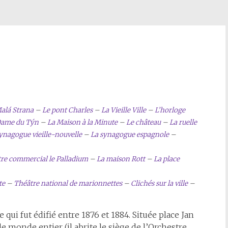
Malá Strana
–
Le pont Charles
–
La Vieille Ville
–
L’horloge
-Dame du Týn
–
La Maison à la Minute
–
Le château
–
La ruelle
ynagogue vieille-nouvelle
–
La synagogue espagnole
–
re commercial le Palladium
–
La maison Rott
–
La place
te
–
Théâtre national de marionnettes
–
Clichés sur la ville
–
ui fut édifié entre 1876 et 1884. Située place Jan
le monde entier (il abrite le siège de l’Orchestre