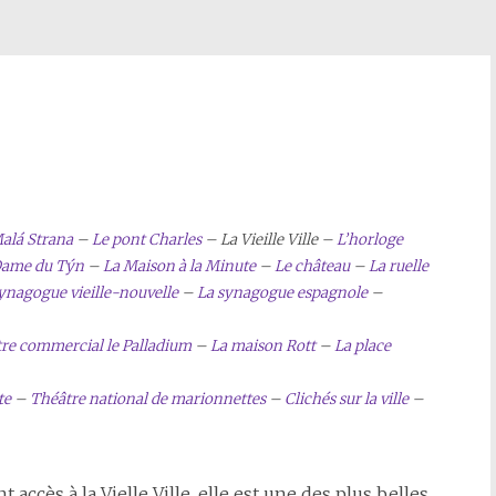
Malá Strana
–
Le pont Charles
– La Vieille Ville –
L’horloge
-Dame du Týn
–
La Maison à la Minute
–
Le château
–
La ruelle
ynagogue vieille-nouvelle
–
La synagogue espagnole
–
re commercial le Palladium
–
La maison Rott
–
La place
te
–
Théâtre national de marionnettes
–
Clichés sur la ville
–
 accès à la Vielle Ville, elle est une des plus belles