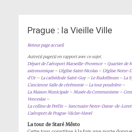
Prague : la Vieille Ville
Retour page accueil
Autre(s) page(s) en rapport avec ce sujet.
Départ de l’aéroport Marseille-Provence
–
Quartier de 
astronomique
–
L’église Saint-Nicolas
–
L’église Notre
d’Or
–
La cathédrale Saint-Guy
–
Le Rudolfinum
–
La S
L’ancienne Salle de cérémonie
–
La tour poudrière
–
La Maison Municipale
–
Musée du Communisme
–
Cent
Venceslas
–
La colline de Petřín
–
Sanctuaire Notre-Dame-de-Loret
L’aéroport de Prague-Václav-Havel
La tour de Staré Město
Cette tour constitue à la fois une porte donnant