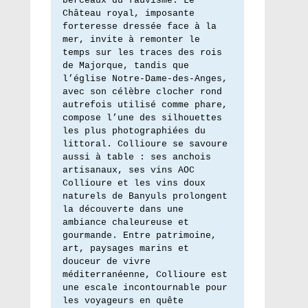
berceaux du fauvisme. Le 
Château royal, imposante 
forteresse dressée face à la 
mer, invite à remonter le 
temps sur les traces des rois 
de Majorque, tandis que 
l’église Notre-Dame-des-Anges, 
avec son célèbre clocher rond 
autrefois utilisé comme phare, 
compose l’une des silhouettes 
les plus photographiées du 
littoral. Collioure se savoure 
aussi à table : ses anchois 
artisanaux, ses vins AOC 
Collioure et les vins doux 
naturels de Banyuls prolongent 
la découverte dans une 
ambiance chaleureuse et 
gourmande. Entre patrimoine, 
art, paysages marins et 
douceur de vivre 
méditerranéenne, Collioure est 
une escale incontournable pour 
les voyageurs en quête 