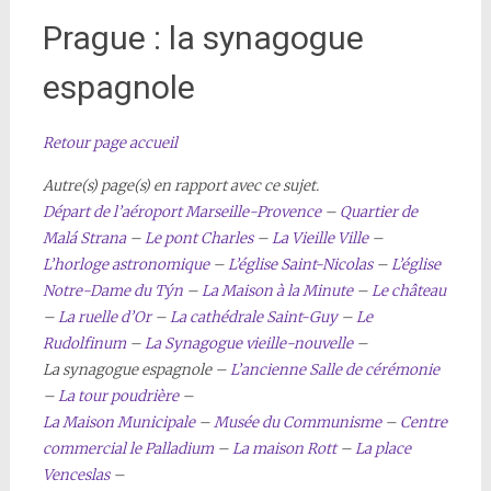
Prague : la synagogue
espagnole
Retour page accueil
Autre(s) page(s) en rapport avec ce sujet.
Départ de l’aéroport Marseille-Provence
–
Quartier de
Malá Strana
–
Le pont Charles
–
La Vieille Ville
–
L’horloge astronomique
–
L’église Saint-Nicolas
–
L’église
Notre-Dame du Týn
–
La Maison à la Minute
–
Le château
–
La ruelle d’Or
–
La cathédrale Saint-Guy
–
Le
Rudolfinum
–
La Synagogue vieille-nouvelle
–
La synagogue espagnole –
L’ancienne Salle de cérémonie
–
La tour poudrière
–
La Maison Municipale
–
Musée du Communisme
–
Centre
commercial le Palladium
–
La maison Rott
–
La place
Venceslas
–