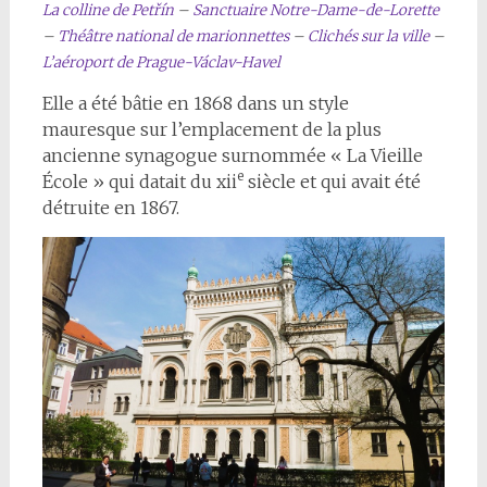
La colline de Petřín
–
Sanctuaire Notre-Dame-de-Lorette
–
Théâtre national de marionnettes
–
Clichés sur la ville
–
L’aéroport de Prague-Václav-Havel
Elle a été bâtie en 1868 dans un style
mauresque sur l’emplacement de la plus
ancienne synagogue surnommée « La Vieille
e
École » qui datait du xii
siècle et qui avait été
détruite en 1867.