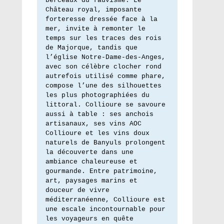
berceaux du fauvisme. Le 
Château royal, imposante 
forteresse dressée face à la 
mer, invite à remonter le 
temps sur les traces des rois 
de Majorque, tandis que 
l’église Notre-Dame-des-Anges, 
avec son célèbre clocher rond 
autrefois utilisé comme phare, 
compose l’une des silhouettes 
les plus photographiées du 
littoral. Collioure se savoure 
aussi à table : ses anchois 
artisanaux, ses vins AOC 
Collioure et les vins doux 
naturels de Banyuls prolongent 
la découverte dans une 
ambiance chaleureuse et 
gourmande. Entre patrimoine, 
art, paysages marins et 
douceur de vivre 
méditerranéenne, Collioure est 
une escale incontournable pour 
les voyageurs en quête 