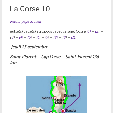
La Corse 10
Retour page accueil
Autre(s) page(s) en rapport avec ce sujet
Corse
(1)
–
(2
) –
(
3
) –
(4)
–
(5
) –
(6
) –
(7
) –
(8)
–
(9
) –
(11
)
Jeudi 23 septembre
Saint-Florent – Cap Corse – Saint-Florent 136
km