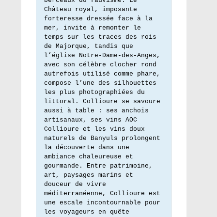
berceaux du fauvisme. Le 
Château royal, imposante 
forteresse dressée face à la 
mer, invite à remonter le 
temps sur les traces des rois 
de Majorque, tandis que 
l’église Notre-Dame-des-Anges, 
avec son célèbre clocher rond 
autrefois utilisé comme phare, 
compose l’une des silhouettes 
les plus photographiées du 
littoral. Collioure se savoure 
aussi à table : ses anchois 
artisanaux, ses vins AOC 
Collioure et les vins doux 
naturels de Banyuls prolongent 
la découverte dans une 
ambiance chaleureuse et 
gourmande. Entre patrimoine, 
art, paysages marins et 
douceur de vivre 
méditerranéenne, Collioure est 
une escale incontournable pour 
les voyageurs en quête 