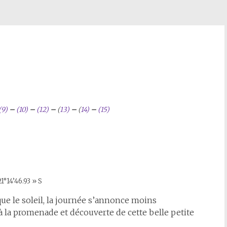
(9)
–
(10)
–
(12)
–
(
13)
–
(
14)
–
(15)
1°14’46.93 » S
e le soleil, la journée s’annonce moins
à la promenade et découverte de cette belle petite