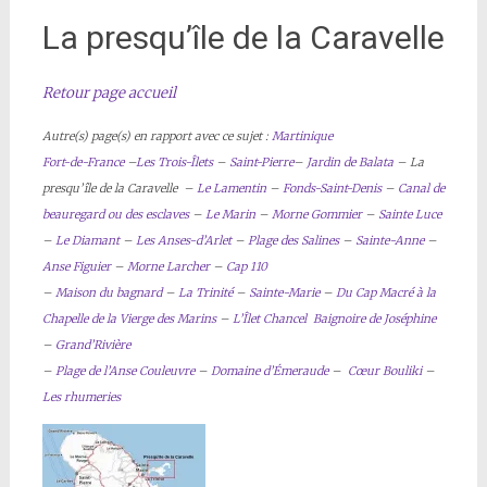
La presqu’île de la Caravelle
Retour page accueil
Autre(s) page(s) en rapport avec ce sujet :
Martinique
Fort-de-France
–
Les Trois-Îlets
–
Saint-Pierre
–
Jardin de Balata
– La
presqu’île de la Caravelle –
Le Lamentin
–
Fonds-Saint-Denis
–
Canal de
beauregard ou des esclaves
–
Le Marin
–
Morne Gommier
–
Sainte Luce
–
Le Diamant
–
Les Anses-d’Arlet
–
Plage des Salines
–
Sainte-Anne
–
Anse Figuier
–
Morne Larcher
–
Cap 110
–
M
aison du bagnard
–
La Trinité
–
Sainte-Marie
–
Du Cap Macré à la
Chapelle de la Vierge des Marins
–
L’Îlet Chancel Baignoire de Joséphine
–
Grand’Rivière
–
Plage de l’Anse Couleuvre
–
Domaine d’Émeraude
–
Cœur Bouliki
–
Les rhumeries