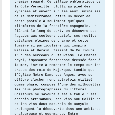
premier regard. Ce village emblématique de 
la Côte Vermeille, blotti au pied des 
Pyrénées et ouvert sur les eaux lumineuses 
de la Méditerranée, offre un décor de 
carte postale à seulement quelques 
kilomètres de la frontière espagnole. En 
flânant le long du port, on découvre ses 
façades aux couleurs pastel, ses ruelles 
catalanes pleines de charme et cette 
lumière si particulière qui inspira 
Matisse et Derain, faisant de Collioure 
l’un des berceaux du fauvisme. Le Château 
royal, imposante forteresse dressée face à 
la mer, invite à remonter le temps sur les 
traces des rois de Majorque, tandis que 
l’église Notre-Dame-des-Anges, avec son 
célèbre clocher rond autrefois utilisé 
comme phare, compose l’une des silhouettes 
les plus photographiées du littoral. 
Collioure se savoure aussi à table : ses 
anchois artisanaux, ses vins AOC Collioure 
et les vins doux naturels de Banyuls 
prolongent la découverte dans une ambiance 
chaleureuse et gourmande. Entre 