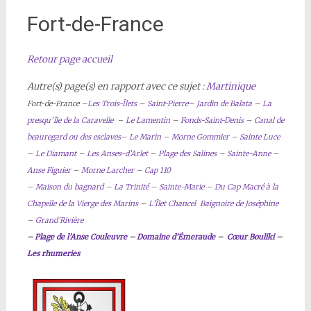
Fort-de-France
Retour page accueil
Autre(s) page(s) en rapport avec ce sujet :
Martinique
Fort-de-France –
Les Trois-Îlets
–
Saint-Pierre
–
Jardin de Balata
–
La
presqu’île de la Caravelle
–
Le Lamentin
–
Fonds-Saint-Denis
–
Canal de
beauregard ou des esclaves
–
Le Marin
–
Morne Gommier
–
Sainte Luce
–
Le Diamant
–
Les Anses-d’Arlet
–
Plage des Salines
–
Sainte-Anne
–
Anse Figuier
–
Morne Larcher
–
Cap 110
–
M
aison du bagnard
–
La Trinité
–
Sainte-Marie
–
Du Cap Macré à la
Chapelle de la Vierge des Marins
–
L’Îlet Chancel Baignoire de Joséphine
–
Grand’Rivière
–
Plage de l’Anse Couleuvre
–
Domaine d’Émeraude
–
Cœur Bouliki
–
Les rhumeries