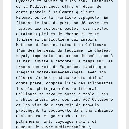
Pyrénées et ouvert sur les eaux lumineuses 
de la Méditerranée, offre un décor de 
carte postale à seulement quelques 
kilomètres de la frontière espagnole. En 
flânant le long du port, on découvre ses 
façades aux couleurs pastel, ses ruelles 
catalanes pleines de charme et cette 
lumière si particulière qui inspira 
Matisse et Derain, faisant de Collioure 
l’un des berceaux du fauvisme. Le Château 
royal, imposante forteresse dressée face à 
la mer, invite à remonter le temps sur les 
traces des rois de Majorque, tandis que 
l’église Notre-Dame-des-Anges, avec son 
célèbre clocher rond autrefois utilisé 
comme phare, compose l’une des silhouettes 
les plus photographiées du littoral. 
Collioure se savoure aussi à table : ses 
anchois artisanaux, ses vins AOC Collioure 
et les vins doux naturels de Banyuls 
prolongent la découverte dans une ambiance 
chaleureuse et gourmande. Entre 
patrimoine, art, paysages marins et 
douceur de vivre méditerranéenne, 