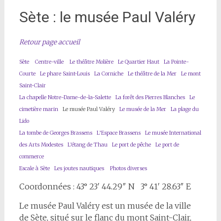
Sète : le musée Paul Valéry
Retour page accueil
Sète
Centre-ville
Le théâtre Molière
Le Quartier Haut
La Pointe-
Courte
Le phare Saint-Louis
La Corniche
Le théâtre de la Mer
Le mont
Saint-Clair
La chapelle Notre-Dame-de-la-Salette
La forêt des Pierres Blanches
Le
cimetière marin
Le musée Paul Valéry
Le musée de la Mer
La plage du
Lido
La tombe de Georges Brassens
L’Espace Brassens
Le musée International
des Arts Modestes
L’étang de Thau
Le port de pêche
Le port de
commerce
Escale à Sète
Les joutes nautiques
Photos diverses
Coordonnées : 43° 23′ 44.29″ N 3° 41′ 28.63″ E
Le musée Paul Valéry est un musée de la ville
de Sète, situé sur le flanc du mont Saint-Clair,