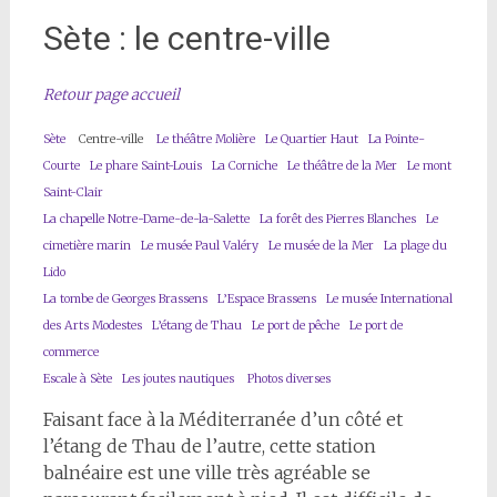
Sète : le centre-ville
Retour page accueil
Sète
Centre-ville
Le théâtre Molière
Le Quartier Haut
La Pointe-
Courte
Le phare Saint-Louis
La Corniche
Le théâtre de la Mer
Le mont
Saint-Clair
La chapelle Notre-Dame-de-la-Salette
La forêt des Pierres Blanches
Le
cimetière marin
Le musée Paul Valéry
Le musée de la Mer
La plage du
Lido
La tombe de Georges Brassens
L’Espace Brassens
Le musée International
des Arts Modestes
L’étang de Thau
Le port de pêche
Le port de
commerce
Escale à Sète
Les joutes nautiques
Photos diverses
Faisant face à la Méditerranée d’un côté et
l’étang de Thau de l’autre, cette station
balnéaire est une ville très agréable se