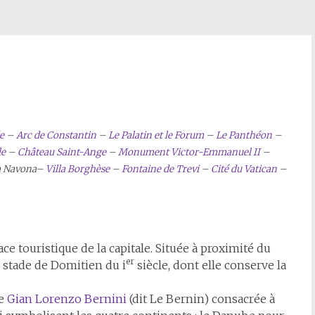
e
–
Arc de Constantin
–
Le Palatin et le Forum
–
Le Panthéon
–
le
–
Château Saint-Ange
–
Monument Victor-Emmanuel II
–
a Navona–
Villa Borghèse
–
Fontaine de Trevi
–
Cité du Vatican
–
ce touristique de la capitale. Située à proximité du
er
u stade de Domitien du i
siècle, dont elle conserve la
e
Gian Lorenzo Bernini
(dit Le Bernin) consacrée à