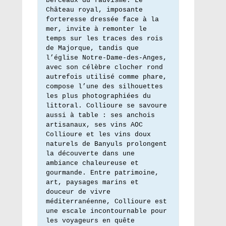
berceaux du fauvisme. Le 
Château royal, imposante 
forteresse dressée face à la 
mer, invite à remonter le 
temps sur les traces des rois 
de Majorque, tandis que 
l’église Notre-Dame-des-Anges, 
avec son célèbre clocher rond 
autrefois utilisé comme phare, 
compose l’une des silhouettes 
les plus photographiées du 
littoral. Collioure se savoure 
aussi à table : ses anchois 
artisanaux, ses vins AOC 
Collioure et les vins doux 
naturels de Banyuls prolongent 
la découverte dans une 
ambiance chaleureuse et 
gourmande. Entre patrimoine, 
art, paysages marins et 
douceur de vivre 
méditerranéenne, Collioure est 
une escale incontournable pour 
les voyageurs en quête 